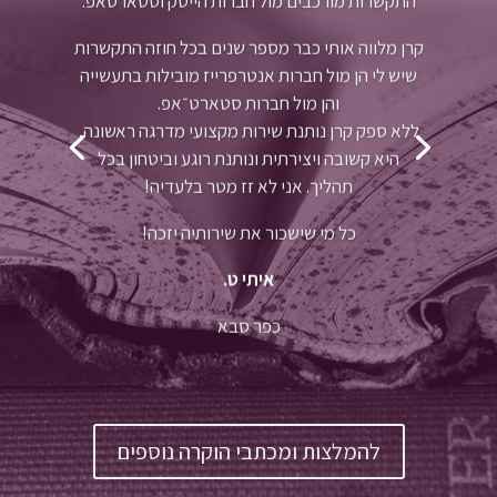
קרן מלווה אותי כבר מספר שנים בכל חוזה התקשרות
שיש לי הן מול חברות אנטרפרייז מובילות בתעשייה
והן מול חברות סטארט־אפ.
ללא ספק קרן נותנת שירות מקצועי מדרגה ראשונה,
היא קשובה ויצירתית ונותנת רוגע וביטחון בכל
תהליך. אני לא זז מטר בלעדיה!
כל מי שישכור את שירותיה יזכה!
איתי ט.
כפר סבא
להמלצות ומכתבי הוקרה נוספים