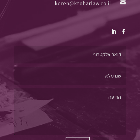

keren@ktoharlaw.co.il