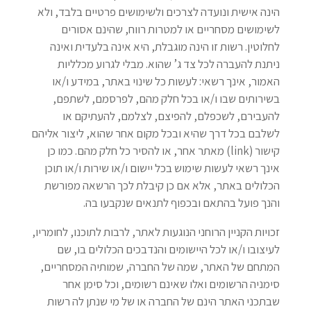
הינה אישית ונועדה לצרכים ולשימושים פרטיים בלבד, ולא
לשימושים מסחריים או למטרות רווח, שהינם אסורים
לחלוטין. רשות זו הינה מוגבלת, היא אינה בלעדית ואינה
ניתנת להעברה לכל צד ג’ שהוא. מבלי לגרוע מכלליות
האמור, אינך רשאי: לעשות כל שינוי באתר, במידע ו/או
בשירותים שבו ו/או בכל חלק מהם, לפרסמם, לשתפם,
להעבירם, לשכפלם, להפיצם, לצלמם, להעתיקם או
לשלבם בכל דרך שהיא ובכל מקום אחר שהוא, ליצור אליהם
קישור (link) מאתר אחר, או להסיר כל חלק מהם. כמו כן
אינך רשאי לעשות שימוש בכל יישום ו/או שירות ו/או תוכן
הכלולים באתר, אלא אם כן קיבלת לכך הרשאה מפורשת
והנך פועל בהתאם ובכפוף לתנאים שנקבעו בה.
זכויות הקניין הרוחני הנוגעות לאתר, לרבות לתוכנו, לחומריו,
לעיצובו ו/או לכל היישומים והנדבכים הכלולים בו, שם
המתחם של האתר, שמה של החברה, שמותיה המסחריים,
סימניה הרשומים ואלו שאינם רשומים, וכל סימן אחר
שבתכני האתר הינם של החברה או של מי שנתן לה רשות