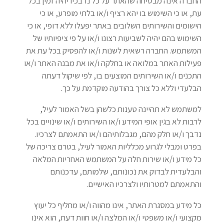
החברה אינה מבטיחה שהאתר על כל נדבכיו יהיה זמין בכל
עת, או כי השימוש בו יהא רציף ו/או בלתי מופרע, או כי
הישומים והשירותים השלובים באתר יפעלו ללא דופי, או כי
השימוש בהם יהיה לשביעות רצונו ו/או על פי ציפיותיו של
המשתמש. החברה רשאית לשנות ו/או להפסיק בכל עת את
פעילות האתר במלואה או בחלקה ו/או את מבנה האתר ו/או
התכנים ו/או השירותים המוצעים בו, לפי שיקול דעתה
הבלעדי וללא כל צורך בהודעה מוקדמת על כך.
למשתמש לא תהיינה טענות כלשהן בשל האמור לעיל,
לרבות לא בגין אופי המידע ו/או השירותים ו/או שינויים בכל
נדבך ו/או חלק מהם, מגבלותיהם ו/או התאמתם לצרכיו.
בפרט ומבלי לגרוע מכלליות האמור לעיל, בטרם צריכה של
כל מידע ו/או שירות חלה על המשתמש האחריות המלאה
והבלעדית לבדוק את נכונותם, שלמותם, עדכנותם
והתאמתם למטרותיו ולצרכיו האישיים.
כל מידע במסגרת האתר, אינו מהווה ו/או מחליף כל יעוץ
מקצועי ו/או משפטי ו/או המלצה ו/או חוות דעת, הוא אינו