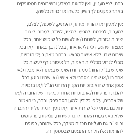
בהם, לפי העניין, ואין לראות במידע ובשירותים המסופקים
באתר כמקנים לך רשיון כלשהו או זכויות כלשהן.
אין לאסוף או להוריד מידע, להעתיק, לשכפל, לצלם,
להעביר, לפרסם, להפיץ, להציג, לשדר, למכור, ליצור
יצירות נגזרות, לשנות ו/או לעשות כל שימוש אחר, בכל
אמצעי שהוא, דיגיטלי או אחר, בכל נדבך באתר ו/או בכל
שירות שבו, ללא אישור מראש ובכתב מאת בעלי הזכויות.
מבלי לגרוע מכלליות האמור, חל איסור גורף לעשות כל
שימוש בנ”ל החורג ממטרות השימוש באתר ו/או מכל תנאי
אחר בו ו/או שהינו מסחרי ולא אישי ו/או שהינו פוגע בכל
אופן אחר שהוא בזכויות הקניין הרוחני הנ”ל ו/או בזכויות
להגנת הפרטיות ו/או בזכויות אחרות כלשהן של החברה ו/או
של אחרים, על פי כל דין. למען הסר ספק יובהר, כי האמור
יחול גם ביחס לכל שירות אחר ו/או נוסף הניתן על ידי החברה
שלא באמצעות האתר, לרבות שיחות, פגישות, פרסומים
וכיוצ"ב. גם העלאת תכנים מצדך, ככל שתותר, כפופה
להוראות אלה וליתר התנאים שבמסמך זה.