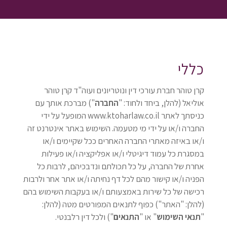
כללי
קרן טוהר חברת עורכי דין ונוטריונים ועוה"ד קרן טוהר
אוליאל (להלן, ביחד ולחוד: "
החברה
") מברכת אותך עם
כניסתך לאתר www.ktoharlaw.co.il המופעל על ידי
החברה ו/או על ידי מי מטעמה. השימוש באתר אינטרנט זה
ו/או באיזה מאתרי החברה האחרים ככל שקיימים ו/או
במסגרת כל עמוד דיגיטלי ו/או אפליקציה ו/או פעילות
אחרת של החברה, על כל תכולתם ונדבכיהם, לרבות כל
הפניה ו/או קישור מהם לכל דף נחיתה ו/או אתר אחר ולרבות
רכישה של כל שירות באמצעותם ו/או בעקבות השימוש בהם
(להלן: "האתר") כפוף לתנאים המפורטים מטה (להלן:
"
תנאי השימוש
" או "
התנאים
") ולכל דין רלבנטי.