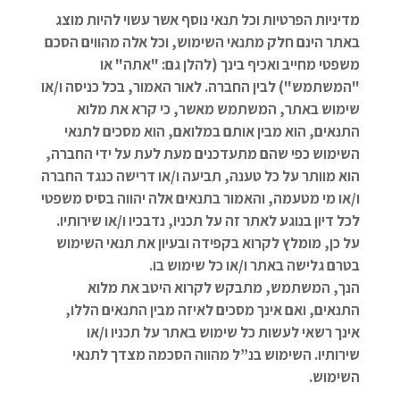
מדיניות הפרטיות וכל תנאי נוסף אשר עשוי להיות מוצג
באתר הינם חלק מתנאי השימוש, וכל אלה מהווים הסכם
משפטי מחייב ואכיף בינך (להלן גם: "אתה" או
"המשתמש") לבין החברה. לאור האמור, בכל כניסה ו/או
שימוש באתר, המשתמש מאשר, כי קרא את מלוא
התנאים, הוא מבין אותם במלואם, הוא מסכים לתנאי
השימוש כפי שהם מתעדכנים מעת לעת על ידי החברה,
הוא מוותר על כל טענה, תביעה ו/או דרישה כנגד החברה
ו/או מי מטעמה, והאמור בתנאים אלה יהווה בסיס משפטי
לכל דיון בנוגע לאתר זה על תכניו, נדבכיו ו/או שירותיו.
על כן, מומלץ לקרוא בקפידה ובעיון את תנאי השימוש
בטרם גלישה באתר ו/או כל שימוש בו.
הנך, המשתמש, מתבקש לקרוא היטב את מלוא
התנאים, ואם אינך מסכים לאיזה מבין התנאים הללו,
אינך רשאי לעשות כל שימוש באתר על תכניו ו/או
שירותיו. השימוש בנ”ל מהווה הסכמה מצדך לתנאי
השימוש.