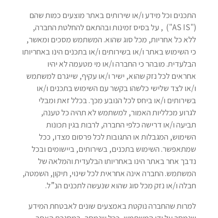
התכנים וכל מידע ו/או שירותים באתר מוצעים כמות שהם
("AS IS") , על בסיס זמינות ובהתאם להחלטת החברה,
ללא כל אחריות, מכל סוג שהוא. המשתמש מסכים ומאשר,
כי השימוש באתר ו/או בשירותים ו/או בתכנים הינו באחריותו
הבלעדית. מובהר כי החברה ו/או מי מטעמה לא יהיו
אחראים לכל נזק שהוא, ישיר ו/או עקיף, שייגרם למשתמש
ו/או לצד שלישי כלשהו בקשר עם השימוש בתכנים ו/או
בשירותים ו/או ביחס לכל הנובע מכך. בכלל זאת ומבלי
לגרוע מכלליות האמור, למשתמש לא תהיה כל טענה,
תביעה ו/או דרישה כלפי החברה, לרבות בגין תכונות
השימוש, המגבלות או התגובות לכל פרסום מצדו, ככל
שמתאפשר. השימוש בתכנים, בשירותים, ביישומים ובכל
נדבך אחר באתר הינו באחריותו הבלעדית והמלאה של
המשתמש. החברה אינה אחראית לכל שינוי, תיקון, השמטה,
חבלה ו/או נזק מכל סוג שהוא שנעשה לתכנים הנ”ל.
למרות שהחברה נוקטת באמצעים שונים לאבטחת המידע