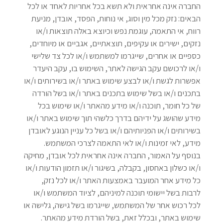
החברה אינה אחראית ולא תשא בכל אחריות לאחד או לכל
הבאים: נזק מכל מין וסוג, אי נוחות, הפסד, אובדן, מניעת
רווח, אי התאמה, עוגמת נפש וכיוצא באלה תוצאות ו/או
נזקים, ישירים או עקיפים, תוצאתיים, אגביים או מיוחדים,
כספיים או אחרים, שייגרמו למשתמש ו/או לכל צד שלישי
ו/או לרכושם עקב הגישה לאתר, השימוש בו, עקב היעדר
אפשרות לגשת ו/או לבצע שימוש באתר ו/או בשירותים ו/או
בתכנים ו/או בשל שימוש בתכנים באתר ו/או בשל הורדה
של כל חומר, תוכנה ו/או מידע מהאתר ו/או שימוש בכל
מידע שהושג על ידיהם בדרך כלשהי תוך שימוש באתר ו/או
בשירותים ו/או הפניותיהם ו/או בשל כל עניין הנוגע לאובדן
מידע, לאי זמינות ו/או לאי התאמה לצרכי המשתמש.
בנוסף על האמור, החברה אינה אחראית לכל אובדן, מחיקה
ו/או כשלון באחסון, בקבלה, בשיגור ו/או תזמון הודעות ו/או
כל מידע אחר המועבר באמצעות האתר ו/או לכל נזק,
לרבות בשל יישומי תוכנה למיניהם, לציוד המשתמש ו/או
לכל רכוש אחר של המשתמש, שייגרמו בשל גישה, גלישה או
שימוש באתר, ובכלל זאת, בשל הורדת מידע מהאתר.