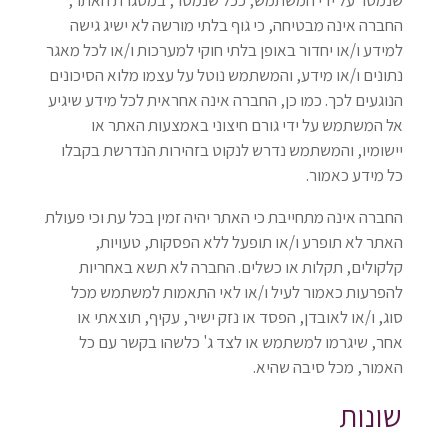
שנמסר על ידי המשתמש, ככל שנמסר, במסגרת האתר,
החברה אינה מבטיחה, כי גוף בלתי מורשה לא ישיג גישה
למידע ו/או יחדור באופן בלתי חוקי למערכות ו/או לכל מאגר
נתונים ו/או מידע, והמשתמש נוטל על עצמו מלוא הסיכונים
הנוגעים לכך. כמו כן, החברה אינה אחראית לכל מידע שיגיע
אל המשתמש על ידי גורם חיצוני באמצעות האתר או
יישומיו, והמשתמש נדרש לנקוט בזהירות הנדרשת בקבלו
כל מידע כאמור.
החברה אינה מתחייבת כי האתר יהיה זמין בכל עת וכי פעולת
האתר לא תופרע ו/או תופעל ללא הפסקות, טעויות,
קלקולים, תקלות או כשלים. החברה לא תשא באחריות
להפרעות כאמור לעיל ו/או לאי התאמות למשתמש מכל
סוג, ו/או לאובדן, הפסד או נזק ישיר, עקיף, תוצאתי או
אחר, שיגרמו למשתמש או לצד ג' כלשהו בקשר עם כל
האמור, מכל סיבה שהיא.
שונות