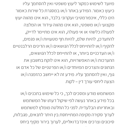
מיועד לשימוש כמקור ליעוץ משפטי ואין להסתמך עליו
כיעוץ כאמור. המידע באתר ו/או במסגרת כל שירות כאמור
הינו כללי, אינפורמטיבי ועקרוני בלבד, הוא אינו מהווה יעוץ
מקצועי ו/או משפטי, הוא אינו מהווה עידוד או המלצה
לפעולה כלשהי או אי פעולה, הוא אינו מתיימר לדייק,
להתעדכן, להיות שלם, להיות חף מטעויות ו/או פגמים,
להקיף ו/או להתייחס לכלל הנושאים ו/או הדינים הרלבנטיים
ו/או העדכניים ביותר, או להתייחס לכלל הנושאים,
ההערכות ו/או האפשרויות, הוא אינו לוקח בחשבון את
הנתונים והצרכים המיוחדים ו/או הפרטניים של כל אדם או
גוף, ואין להסתמך עליו. מידע זה לא ייחשב כהזמנה ו/או
הצעה ליחסי עורך דין – לקוח.
המשתמש מודע ומסכים לכך, כי כל שימוש בתכנים ו/או
בכל מידע באתר נעשה לפי שיקול דעתו של המשתמש
ובאחריותו הבלעדית. לפני כל החלטה מומלץ למשתמש
לערוך סקירה מקיפה המתייחסת בין היתר לתנאים, מגבלות,
סיכונים וצרכים אינדבדואליים, לערוך בירור מקיף ביחס