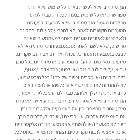
הנך מתחייב שלא לעשות באתר כל שימוש שלא הותר
מפורשות ו/או כל שימוש בניגוד לכל דין. מבלי לגרוע
מכלליות האמור הנך מתחייב: שלא להתערב בפעולות
המערכות הקשורות לאתר, לא להפריע לפעילותן התקינה
ולא להכנס לאיזורים סגורים באתר למשתמשים שאינם
מורשים, שלא לשגר לאתר או באמצעותו כל מידע ו/או לא
לבצע באמצעות האתר כל פעולה אחרת, אם הינם שקריים,
מטעים, מאיימים, פוגעניים מפריעים או מטרידים בכל מובן
שהוא, עלולים לגרום נזק ו/או לפגוע בכל אדם ו/או גוף,
בלתי חוקיים ו/או מפרים זכויות של צד ג’ בכל היבט שהוא,
לא להתחזות לאדם או לגוף אחר כלשהו או להציג באופן
כוזב את הקשר שלך אליהם. מבלי לגרוע מכלליות האמור,
הנך מתחייב שלא לאסוף מידע, לרבות מידע אישי ו/או פרטי
מידע אחרים מהאתר, בין אם באמצעים אלקטרוניים ובין
אם באמצעים אחרים, ע"י פריצה ו/או כרייה, לרבות לצורך
דיוור לא מאושר ו/או להשתמש באמצעי חדירה אלקטרוניים
או כל אמצעי לרבות סקריפטים. האחריות המלאה ביחס לכל
האמור חלה עליך בלבד, ובכל מקרה לחברה אין כל אחריות