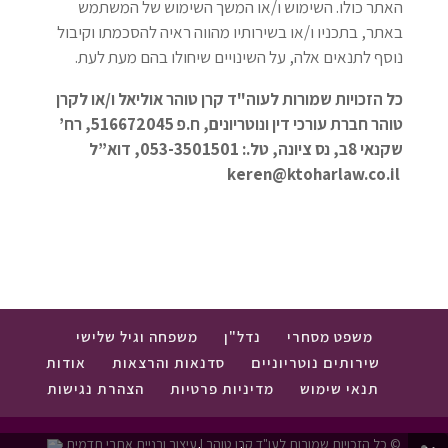
האתר כולו. השימוש ו/או המשך השימוש של המשתמש
באתר, בתכניו ו/או בשירותיו מהווה ראיה להסכמתו וקיבול
נוסף לתנאים אלה, על השינויים שיחולו בהם מעת לעת.
כל הזכויות שמורות לעוה"ד קרן טוהר אוליאל ו/או לקרן
טוהר חברת עורכי דין ונוטריונים, ח.פ 516672045, רח’
שקנאי 8ב, נס ציונה, טל.: 053-3501501, דוא”ל
keren@ktoharlaw.co.il
משפט מסחרי
נדל"ן
משפחה וגיל שלישי
שירותים נוטריוניים
סדנאות והרצאות
אודות
תנאי שימוש
מדיניות פרטיות
הצהרת נגישות
© כל הזכויות שמורות לעו"ד קרן טוהר | עיצוב ובניית אתרי תדמית