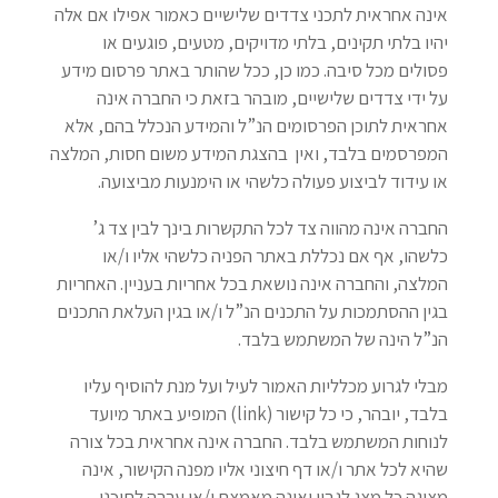
אינה אחראית לתכני צדדים שלישיים כאמור אפילו אם אלה
יהיו בלתי תקינים, בלתי מדויקים, מטעים, פוגעים או
פסולים מכל סיבה. כמו כן, ככל שהותר באתר פרסום מידע
על ידי צדדים שלישיים, מובהר בזאת כי החברה אינה
אחראית לתוכן הפרסומים הנ”ל והמידע הנכלל בהם, אלא
המפרסמים בלבד, ואין בהצגת המידע משום חסות, המלצה
או עידוד לביצוע פעולה כלשהי או הימנעות מביצועה.
החברה אינה מהווה צד לכל התקשרות בינך לבין צד ג’
כלשהו, אף אם נכללת באתר הפניה כלשהי אליו ו/או
המלצה, והחברה אינה נושאת בכל אחריות בעניין. האחריות
בגין ההסתמכות על התכנים הנ”ל ו/או בגין העלאת התכנים
הנ”ל הינה של המשתמש בלבד.
מבלי לגרוע מכלליות האמור לעיל ועל מנת להוסיף עליו
בלבד, יובהר, כי כל קישור (link) המופיע באתר מיועד
לנוחות המשתמש בלבד. החברה אינה אחראית בכל צורה
שהיא לכל אתר ו/או דף חיצוני אליו מפנה הקישור, אינה
מציגה כל מצג לגביו ואינה מאמצת ו/או ערבה לתוכנו,