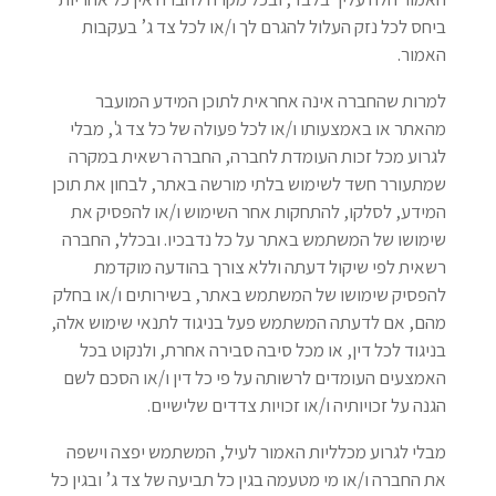
ביחס לכל נזק העלול להגרם לך ו/או לכל צד ג’ בעקבות
האמור.
למרות שהחברה אינה אחראית לתוכן המידע המועבר
מהאתר או באמצעותו ו/או לכל פעולה של כל צד ג', מבלי
לגרוע מכל זכות העומדת לחברה, החברה רשאית במקרה
שמתעורר חשד לשימוש בלתי מורשה באתר, לבחון את תוכן
המידע, לסלקו, להתחקות אחר השימוש ו/או להפסיק את
שימושו של המשתמש באתר על כל נדבכיו. ובכלל, החברה
רשאית לפי שיקול דעתה וללא צורך בהודעה מוקדמת
להפסיק שימושו של המשתמש באתר, בשירותים ו/או בחלק
מהם, אם לדעתה המשתמש פעל בניגוד לתנאי שימוש אלה,
בניגוד לכל דין, או מכל סיבה סבירה אחרת, ולנקוט בכל
האמצעים העומדים לרשותה על פי כל דין ו/או הסכם לשם
הגנה על זכויותיה ו/או זכויות צדדים שלישיים.
מבלי לגרוע מכלליות האמור לעיל, המשתמש יפצה וישפה
את החברה ו/או מי מטעמה בגין כל תביעה של צד ג’ ובגין כל