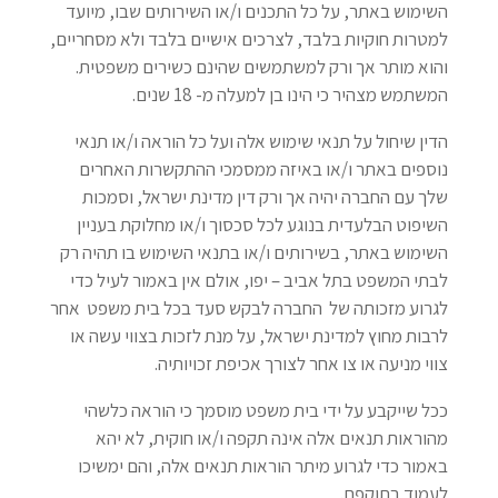
השימוש באתר, על כל התכנים ו/או השירותים שבו, מיועד
למטרות חוקיות בלבד, לצרכים אישיים בלבד ולא מסחריים,
והוא מותר אך ורק למשתמשים שהינם כשירים משפטית.
המשתמש מצהיר כי הינו בן למעלה מ- 18 שנים.
הדין שיחול על תנאי שימוש אלה ועל כל הוראה ו/או תנאי
נוספים באתר ו/או באיזה ממסמכי ההתקשרות האחרים
שלך עם החברה יהיה אך ורק דין מדינת ישראל, וסמכות
השיפוט הבלעדית בנוגע לכל סכסוך ו/או מחלוקת בעניין
השימוש באתר, בשירותים ו/או בתנאי השימוש בו תהיה רק
לבתי המשפט בתל אביב – יפו, אולם אין באמור לעיל כדי
לגרוע מזכותה של החברה לבקש סעד בכל בית משפט אחר
לרבות מחוץ למדינת ישראל, על מנת לזכות בצווי עשה או
צווי מניעה או צו אחר לצורך אכיפת זכויותיה.
ככל שייקבע על ידי בית משפט מוסמך כי הוראה כלשהי
מהוראות תנאים אלה אינה תקפה ו/או חוקית, לא יהא
באמור כדי לגרוע מיתר הוראות תנאים אלה, והם ימשיכו
לעמוד בתוקפם.