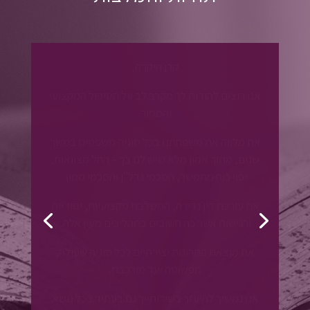
קרן היקרה,
בתי נועה קיבלה המלצה חמה להיעזר בשרותייך
עבור עסקת נדל"ן לקניית קרקע.
באנו לשיחת הכרות כדי להתרשם ממך, ואכן
התרשמנו מאד, כי את בלי ספק אישה מרשימה.
די מהר נוכחנו לדעת שאת מקצוענית אמיתית,
חכמה, יסודית, מעמיקה בפרטים, ומגינה על הלקוח.
הפגישה שלנו הייתה מועילה, נעימה, עם המון
הסברים, כולל סיכונים אפשריים, והכרות שלך עם
הנושא והנפשות המעורבות בעסקה.
גרמת לנו להבין שאנחנו בידיים טובות.
תיקנת את החוזה כך שנוכל לחתום עליו באצבע
קלה, ותלווי אותנו גם בהמשך הדרך שלו.