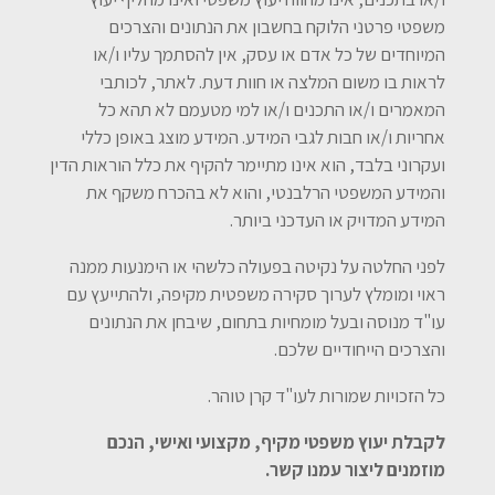
משפטי פרטני הלוקח בחשבון את הנתונים והצרכים
המיוחדים של כל אדם או עסק, אין להסתמך עליו ו/או
לראות בו משום המלצה או חוות דעת. לאתר, לכותבי
המאמרים ו/או התכנים ו/או למי מטעמם לא תהא כל
אחריות ו/או חבות לגבי המידע. המידע מוצג באופן כללי
ועקרוני בלבד, הוא אינו מתיימר להקיף את כלל הוראות הדין
והמידע המשפטי הרלבנטי, והוא לא בהכרח משקף את
המידע המדויק או העדכני ביותר.
לפני החלטה על נקיטה בפעולה כלשהי או הימנעות ממנה
ראוי ומומלץ לערוך סקירה משפטית מקיפה, ולהתייעץ עם
עו"ד מנוסה ובעל מומחיות בתחום, שיבחן את הנתונים
והצרכים הייחודיים שלכם.
כל הזכויות שמורות לעו"ד קרן טוהר.
לקבלת יעוץ משפטי מקיף, מקצועי ואישי, הנכם
מוזמנים ליצור עמנו קשר.