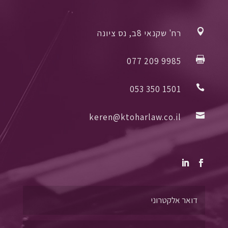

רח' שקנאי 8ב, נס ציונה

077 209 9985

053 350 1501

keren@ktoharlaw.co.il