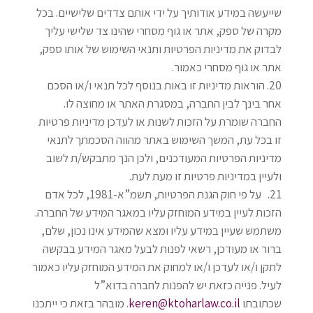
שייעשה במידע אודותיך על ידי אותם צדדים שלישיים. בכל
מקרה של ספק, אתר או גוף מסחרי שהינו צד שלישי עליך
לבדוק את מדיניות הפרטיות ותנאי השימוש של אותו ספק,
אתר או גוף מסחרי כאמור
.
הוראות מדיניות זו באות בנוסף לכל תנאי ו/או הסכם
אחר בינך לבין החברה, במסגרת האתר או מחוצה לו.
החברה שומרת על הזכות לשנות או לעדכן מדיניות פרטיות
זו בכל עת, המשך השימוש באתר מהווה הסכמתך לתנאי
מדיניות הפרטיות המעודכנים, ולכן הנך מתבקש/ת לשוב
ולעיין במדיניות פרטיות זו מעת לעת
.
על פי חוק הגנת הפרטיות, תשמ”א-1981, לכל אדם
הזכות לעיין במידע המוחזק עליו במאגר המידע של החברה.
משתמש שעיין במידע עליו ומצא שהמידע אינו נכון, שלם,
ברור או מעודכן, רשאי לפנות לבעל מאגר המידע בבקשה
לתקן ו/או לעדכן ו/או למחוק את המידע המוחזק עליו כאמור
לעיל. פנייה כזאת יש להפנות לחברה בדוא”ל
שכתובתו
keren@ktoharlaw.co.il
. מובהר בזאת כי ייתכנו