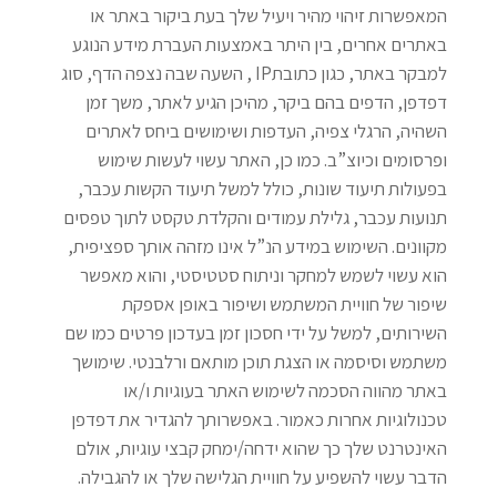
המאפשרות זיהוי מהיר ויעיל שלך בעת ביקור באתר או
באתרים אחרים, בין היתר באמצעות העברת מידע הנוגע
למבקר באתר, כגון כתובת
IP
, השעה שבה נצפה הדף, סוג
דפדפן, הדפים בהם ביקר, מהיכן הגיע לאתר, משך זמן
השהיה, הרגלי צפיה, העדפות ושימושים ביחס לאתרים
ופרסומים וכיוצ”ב. כמו כן, האתר עשוי לעשות שימוש
בפעולות תיעוד שונות, כולל למשל תיעוד הקשות עכבר,
תנועות עכבר, גלילת עמודים והקלדת טקסט לתוך טפסים
מקוונים. השימוש במידע הנ”ל אינו מזהה אותך ספציפית,
הוא עשוי לשמש למחקר וניתוח סטטיסטי, והוא מאפשר
שיפור של חוויית המשתמש ושיפור באופן אספקת
השירותים, למשל על ידי חסכון זמן בעדכון פרטים כמו שם
משתמש וסיסמה או הצגת תוכן מותאם ורלבנטי. שימושך
באתר מהווה הסכמה לשימוש האתר בעוגיות ו/או
טכנולוגיות אחרות כאמור. באפשרותך להגדיר את דפדפן
האינטרנט שלך כך שהוא ידחה/ימחק קבצי עוגיות, אולם
הדבר עשוי להשפיע על חוויית הגלישה שלך או להגבילה
.