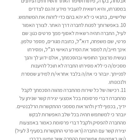
אבטחה, בקרה, פיתוח ושיפור האתר והשירותים הניתנים
במסגרתו, והיא רשאית להעביר מידע זה גם לצדדים
שלישיים, בתנאי כי לא יהא בהם כדי לזהות את המשתמש
.
באפשרותך לפנות לחברה דרך האתר. לצורך האמור
לעיל, החברה תהיה רשאית לאסוף ממך פרטים כגון: שם
פרטי, שם משפחה, דוא”ל, כתובת מגורים, מספר טלפון.
אינך חייב/ת למסור את המידע האישי הנ”ל, ומסירתו
נעשית מרצונך החופשי ובהסכמתך, אולם ידוע לך והנך
מסכימ/ה כי ללא מסירתו החברה לא תוכל להיענות
לפנייתך. יובהר כי את/ה בלבד אחראי/ת למידע שמסרת
ולנכונותו
.
רכישה של כל שירות מהחברה מהווה הסכמתך לקבל
מהחברה דברי פרסומת בכל אמצעי יצירת קשר שניתן על
ידיך, בכפוף לדין ולהוראות מסמכי ההתקשרות הרלבנטיים.
יובהר כי למשתמש תהיה בכל שלב האפשרות לבקש
מהחברה להפסיק ולקבל דברי פרסומת כאמור באמצעות
יצירת קשר עם החברה (ראו פרטי התקשרות בסעיף 3 לעיל)
ו/או באמצעות אפשרויות ההסרה אשר יופיעו בדברי