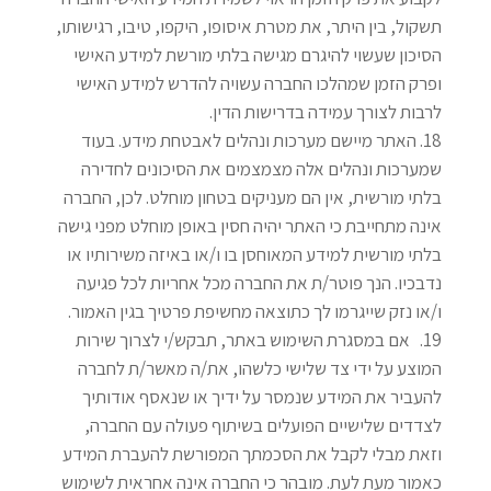
תשקול, בין היתר, את מטרת איסופו, היקפו, טיבו, רגישותו,
הסיכון שעשוי להיגרם מגישה בלתי מורשת למידע האישי
ופרק הזמן שמהלכו החברה עשויה להדרש למידע האישי
לרבות לצורך עמידה בדרישות הדין
.
האתר מיישם מערכות ונהלים לאבטחת מידע. בעוד
שמערכות ונהלים אלה מצמצמים את הסיכונים לחדירה
בלתי מורשית, אין הם מעניקים בטחון מוחלט. לכן, החברה
אינה מתחייבת כי האתר יהיה חסין באופן מוחלט מפני גישה
בלתי מורשית למידע המאוחסן בו ו/או באיזה משירותיו או
נדבכיו. הנך פוטר/ת את החברה מכל אחריות לכל פגיעה
ו/או נזק שייגרמו לך כתוצאה מחשיפת פרטיך בגין האמור
.
אם במסגרת השימוש באתר, תבקש/י לצרוך שירות
המוצע על ידי צד שלישי כלשהו, את/ה מאשר/ת לחברה
להעביר את המידע שנמסר על ידיך או שנאסף אודותיך
לצדדים שלישיים הפועלים בשיתוף פעולה עם החברה,
וזאת מבלי לקבל את הסכמתך המפורשת להעברת המידע
כאמור מעת לעת. מובהר כי החברה אינה אחראית לשימוש