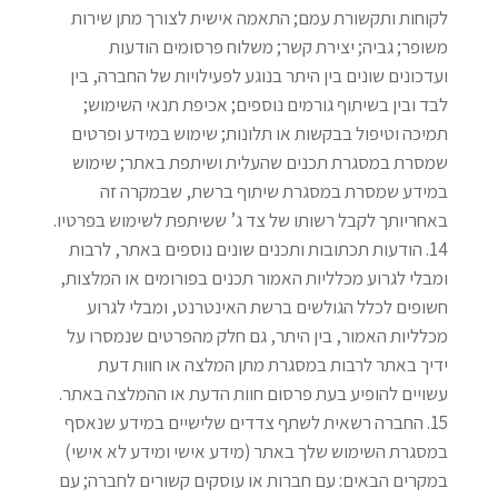
לקוחות ותקשורת עמם; התאמה אישית לצורך מתן שירות
משופר; גביה; יצירת קשר; משלוח פרסומים הודעות
ועדכונים שונים בין היתר בנוגע לפעילויות של החברה, בין
לבד ובין בשיתוף גורמים נוספים; אכיפת תנאי השימוש;
תמיכה וטיפול בבקשות או תלונות; שימוש במידע ופרטים
שמסרת במסגרת תכנים שהעלית ושיתפת באתר; שימוש
במידע שמסרת במסגרת שיתוף ברשת, שבמקרה זה
באחריותך לקבל רשותו של צד ג’ ששיתפת לשימוש בפרטיו
.
הודעות תכתובות ותכנים שונים נוספים באתר, לרבות
ומבלי לגרוע מכלליות האמור תכנים בפורומים או המלצות,
חשופים לכלל הגולשים ברשת האינטרנט, ומבלי לגרוע
מכלליות האמור, בין היתר, גם חלק מהפרטים שנמסרו על
ידיך באתר לרבות במסגרת מתן המלצה או חוות דעת
עשויים להופיע בעת פרסום חוות הדעת או ההמלצה באתר
.
החברה רשאית לשתף צדדים שלישיים במידע שנאסף
במסגרת השימוש שלך באתר (מידע אישי ומידע לא אישי)
במקרים הבאים: עם חברות או עוסקים קשורים לחברה; עם