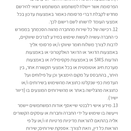
הפרסומת אשר יישלח למשתמש. המשתמש רשאי להירשם
מחדש לקבלת דברי פרסומת כאמור באמצעות עדכון בכל
אמצעי העומד לרשותו לשם רישום לכך
.
רכישה של כל שירות מהחברה מהווה הסכמתך במפורש
כי החברה עשויה לעשות שימוש במידע לצרכים שיווקיים,
לרבות לצורך משלוח חומר שיווקי ו/או פרסומי אליך
באמצעות הדואר או הדואר האלקטרוני או באמצעות
הודעות
SMS
או באמצעות פקסימיליה או באמצעות
מערכת חיוג אוטומטית או בכל אמצעי תקשורת אחר, בין
היתר, בהתבסס על מקום הימצאך וכן על פילוחים ועל
העדפות כפי שנקלטו כתוצאה מהשימוש בשירותים ו/או
כתוצאה מהגלישה באתר או מהשירותים המוצעים בו (דיוור
ישיר)
.
מידע אישי רלבנטי שייאסף אודות המשתמשים יישמר
וייעשה בו שימוש על ידי החברה וחברות או עוסקים הקשורים
אליה בהתאם להוראות מדיניות פרטיות זו ו/או על פי
הוראות כל דין, וזאת לצורך: אספקת שירותים; שירות