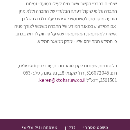
שינויים בפרטי הקשר אשר צוינו לעיל ובמועדי זמינות
החברה על פי שיקול דעתה הבלעדי של החברה וללא מתן
הודעה מוקדמת ולמשתמש לא יהיו טענות נגדה בשל כך
.
אם המידע שבמאגר המידע של החברה משמש לצורך פניה
אישית למשתמש, המשתמש רשאי על פי חוק לדרוש בכתב
כי המידע המתייחס אליו יימחק ממאגר המידע
.
כל הזכויות שמורות לקרן טוהר חברת עורכי דין ונוטריונים,
ח.פ.
516672045
, רח’ שקנאי 8ב, נס ציונה, טל.: 053-
3501501, דוא”ל
keren@ktoharlaw.co.il
.
משפט מסחרי
נדל"ן
משפחה וגיל שלישי