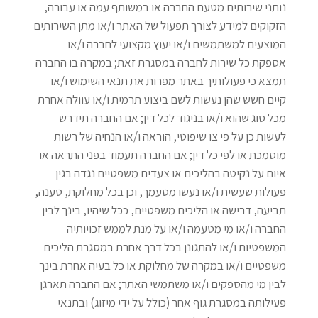
נותני שירותים מטעם החברה או במשותף עמה או עבורה,
הזקוקים למידע לצורך תפעול של האתר ו/או מתן השירותים
המוצעים למשתמשים ו/או יעוץ מקצועי לחברה ו/או
אספקת כל שירות לחברה במסגרת זאת; במקרה בו החברה
תמצא כי פעולותיך באתר מפרות את תנאי השימוש ו/או
קיים חשש שהן נעשות לשם ביצוע תרמית ו/או עוולה אחרת
מכל סוג שהוא ו/או בניגוד לכל דין; אם החברה תידרש
לעשות כן על פי צו שיפוטי, הוראה ו/או הנחיה של רשות
מוסמכת או לפי כל דין; אם החברה תעמוד בפני התראה או
איום על נקיטה בהליכים או צעדים משפטיים נגדה בגין
פעולות שעשית ו/או נעשו מטעמך, וכן בכל מחלוקת, טענה,
תביעה, דרישה או הליכים משפטיים, ככל שיהיו, בינך לבין
החברה ו/או מי מטעמה ו/או על מנת לממש זכויותיה
המשפטיות ו/או להתגונן בכל דרך אחרת במסגרת הליכים
משפטיים ו/או במקרה של מחלוקת או כל בעיה אחרת בינך
לבין מי מהספקים ו/או משתמשי האתר; אם החברה תארגן
פעילותה במסגרת גוף אחר (כולל על ידי מיזוג) ובתנאי