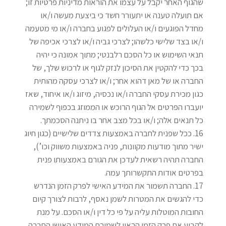
שהגוף האחר יקבל על עצמו את הוראות מדיניות פרטיות זו;
אם תועלה טענה או יתעורר חשד כי ביצעת מעשה ו/או
מחדל הפוגעים ו/או העלולים לפגוע בחברה ו/או מי מטעמה
ו/או בצד שלישי כלשהו; לצרכי גביה ו/או לצרכי אכיפה של
תנאי השימוש או כל הסכם רלבנטי; מתוך אמונה כי יהיה
בכך כדי להקטין את הסיכון לנזק לגוף או לרכוש שלך, של
החברה או של מאן דהוא אחר; ו/או לצרכי עסקה מהותית
כגון מכירת עסקי החברה ו/או נכסיה, מיזוג ו/או איחוד, שאז
יועברו הפרטים אל הגוף הרוכש או הממוזג בכפוף לשמירה
כל תנאים אלה; ו/או בכל מצב אחר בו ניתנה הסכמתך
.
ככל שפנית לחברה באמצעות צדדים שלישיים (כגון חיוג
ישיר מתוך מודעות מקוונות, פניה באמצעות משווק וכו’),
החברה תהיה רשאית לעדכן את הגורם באמצעותו פנית
בפרטים אודות התקשרותך עמה
.
החברה תשמור את המידע האישי לפרק הזמן הנדרש
כדי להגשים את המטרות לשמן נאסף, לרבות לצורך קיום
החובות המוטלות עליה על פי כל דין ו/או הסכם. על מנת
לקבוע את פרק הזמן הראוי לשמירת המידע האישי החברה