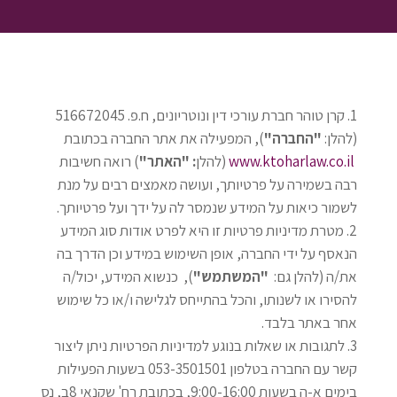
קרן טוהר חברת עורכי דין ונוטריונים, ח.פ.
516672045
(להלן
:
"החברה"
), המפעילה את אתר החברה בכתובת
www.ktoharlaw.co.il
(להלן
: "האתר"
) רואה חשיבות
רבה בשמירה על פרטיותך, ועושה מאמצים רבים על מנת
לשמור כיאות על המידע שנמסר לה על ידך ועל פרטיותך
.
מטרת מדיניות פרטיות זו היא לפרט אודות סוג המידע
הנאסף על ידי החברה, אופן השימוש במידע וכן הדרך בה
את/ה (להלן גם
:
"המשתמש"
),
כנשוא המידע, יכול/ה
להסירו או לשנותו, והכל בהתייחס לגלישה ו/או כל שימוש
אחר באתר בלבד
.
לתגובות או שאלות בנוגע למדיניות הפרטיות ניתן ליצור
קשר עם החברה בטלפון 053-3501501 בשעות הפעילות
בימים א-ה בשעות 9:00-16:00, בכתובת רח' שקנאי 8ב, נס