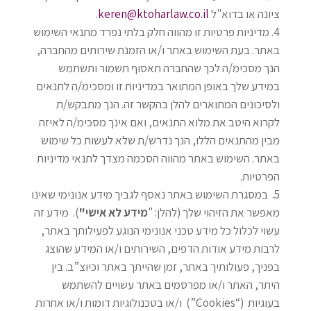
ציונה או בדוא"ל
keren@ktoharlaw.co.il
.
מדיניות פרטיות זו מהווה חלק בלתי נפרד מתנאי השימוש
באתר. בעת השימוש באתר ו/או הזמנת שירותים מהחברה,
הנך מסכימ/ה לכך שהחברה תאסוף תשמור ותשתמש
במידע שלך באופן המתואר במדיניות זו ומסכימ/ה לתנאים
ולסיכונים המתוארים להלן בהקשר זה. הנך מתבקש/ת
לקרוא היטב את מלוא התנאים, ואם אינך מסכימ/ה לאיזה
מבין מהתנאים הללו, הנך נדרש/ת שלא לעשות כל שימוש
באתר. השימוש באתר מהווה הסכמה מצדך לתנאי מדיניות
הפרטיות
.
במסגרת השימוש באתר נאסף לגביך מידע אנונימי שאינו
מאפשר את הזיהוי שלך (להלן
:
"
מידע לא אישי"
).
מידע זה
עשוי לכלול כל מידע טכני אנונימי הנוגע לפעילותך באתר,
לרבות מידע אודות הדפים, השירותים ו/או המידע שהוצג
בפניך, פעולותיך באתר, זמן שהייתך באתר וכיוצ”ב. בין
היתר, האתר ו/או מפרסמים באתר עשויים להשתמש
בעוגיות
(“Cookies”)
ו/או בטכנולוגיות דומות ו/או אחרות