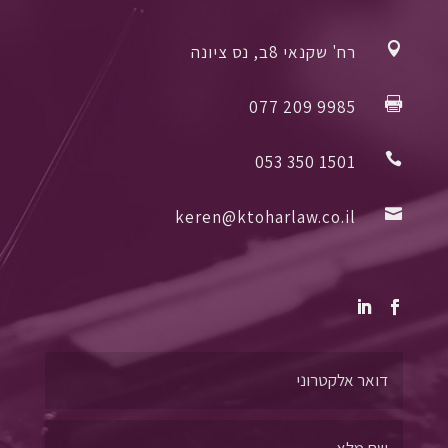

רח' שקנאי 8ב, נס ציונה

077 209 9985

053 350 1501

keren@ktoharlaw.co.il